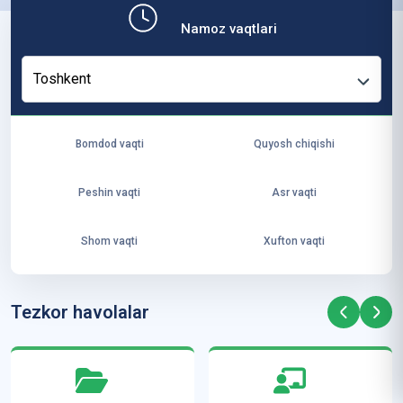
b,
Namoz vaqtlari
ya
ng
Toshkent
i
ha
yo
Bomdod vaqti
Quyosh chiqishi
t
va
Peshin vaqti
Asr vaqti
ke
laj
Shom vaqti
Xufton vaqti
ak
ya
ra
Tezkor havolalar
ta
mi
z”