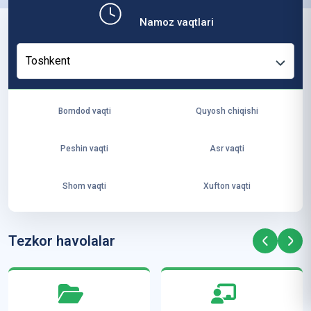
b,
Namoz vaqtlari
ya
ng
Toshkent
i
ha
yo
Bomdod vaqti
Quyosh chiqishi
t
va
Peshin vaqti
Asr vaqti
ke
laj
Shom vaqti
Xufton vaqti
ak
ya
ra
Tezkor havolalar
ta
mi
z”