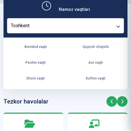
b,
Namoz vaqtlari
ya
ng
Toshkent
i
ha
yo
Bomdod vaqti
Quyosh chiqishi
t
va
Peshin vaqti
Asr vaqti
ke
laj
Shom vaqti
Xufton vaqti
ak
ya
ra
Tezkor havolalar
ta
mi
z”