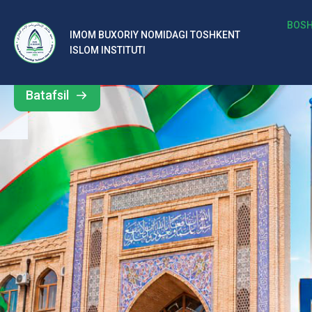
b
BOSH
IMOM BUXORIY NOMIDAGI TOSHKENT
Barcha
ISLOM INSTITUTI
al
yangiliklar
ar
Batafsil
o‘
rt
a
si
d