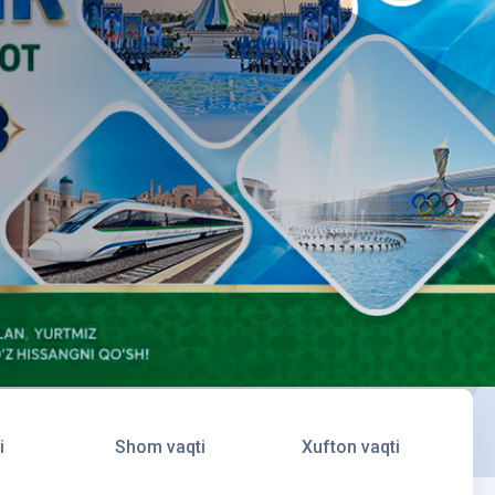
i
Shom vaqti
Xufton vaqti