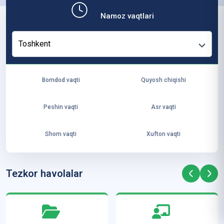
b,
Namoz vaqtlari
ya
ng
Toshkent
i
ha
yo
Bomdod vaqti
Quyosh chiqishi
t
va
Peshin vaqti
Asr vaqti
ke
laj
Shom vaqti
Xufton vaqti
ak
ya
ra
Tezkor havolalar
ta
mi
z”