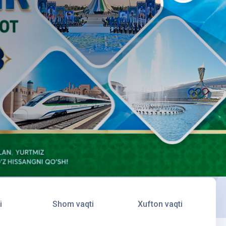
i
Shom vaqti
Xufton vaqti