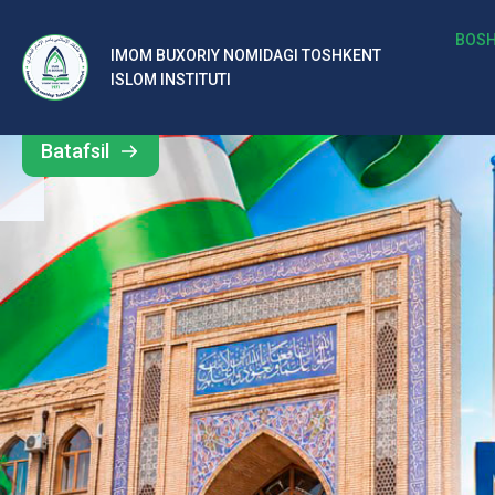
b
BOSH
IMOM BUXORIY NOMIDAGI TOSHKENT
Barcha
ISLOM INSTITUTI
al
yangiliklar
ar
Batafsil
o‘
rt
a
si
d