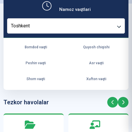
b,
Namoz vaqtlari
ya
ng
Toshkent
i
ha
yo
Bomdod vaqti
Quyosh chiqishi
t
va
Peshin vaqti
Asr vaqti
ke
laj
Shom vaqti
Xufton vaqti
ak
ya
ra
Tezkor havolalar
ta
mi
z”