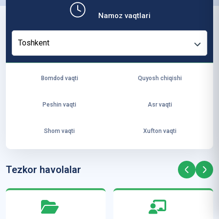
b,
Namoz vaqtlari
ya
ng
Toshkent
i
ha
yo
Bomdod vaqti
Quyosh chiqishi
t
va
Peshin vaqti
Asr vaqti
ke
laj
Shom vaqti
Xufton vaqti
ak
ya
ra
Tezkor havolalar
ta
mi
z”