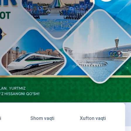
i
Shom vaqti
Xufton vaqti