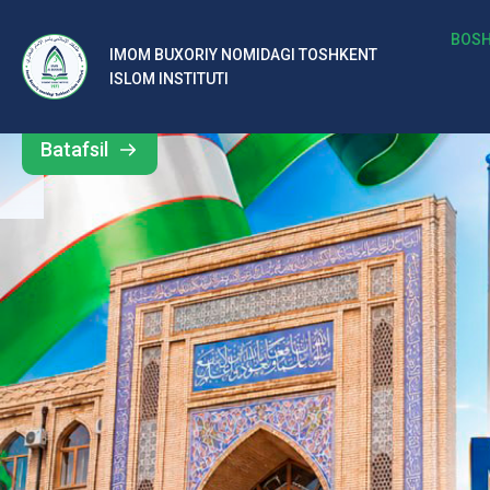
b
BOSH
IMOM BUXORIY NOMIDAGI TOSHKENT
Barcha
ISLOM INSTITUTI
al
yangiliklar
ar
Batafsil
o‘
rt
a
si
d