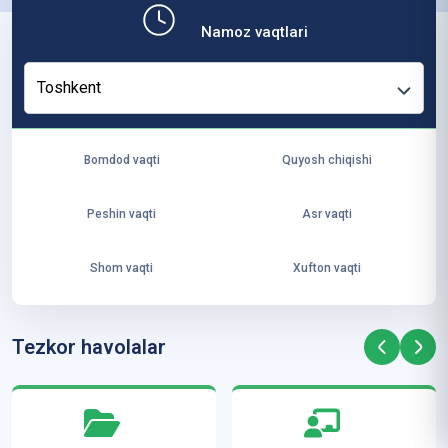
b,
Namoz vaqtlari
ya
ng
Toshkent
i
ha
yo
Bomdod vaqti
Quyosh chiqishi
t
va
Peshin vaqti
Asr vaqti
ke
laj
Shom vaqti
Xufton vaqti
ak
ya
ra
Tezkor havolalar
ta
mi
z”