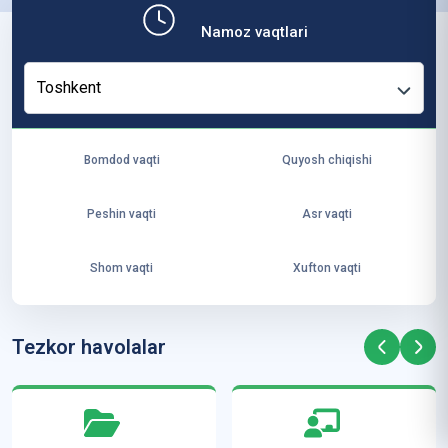
b,
Namoz vaqtlari
ya
ng
Toshkent
i
ha
yo
Bomdod vaqti
Quyosh chiqishi
t
va
Peshin vaqti
Asr vaqti
ke
laj
Shom vaqti
Xufton vaqti
ak
ya
ra
Tezkor havolalar
ta
mi
z”