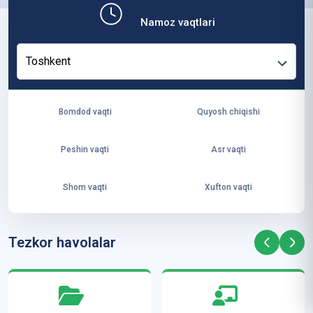
b,
Namoz vaqtlari
ya
ng
Toshkent
i
ha
yo
Bomdod vaqti
Quyosh chiqishi
t
va
Peshin vaqti
Asr vaqti
ke
laj
Shom vaqti
Xufton vaqti
ak
ya
ra
Tezkor havolalar
ta
mi
z”