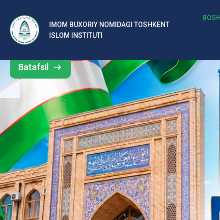
b
BOSH
IMOM BUXORIY NOMIDAGI TOSHKENT
Barcha
ISLOM INSTITUTI
al
yangiliklar
ar
Batafsil
o‘
rt
a
si
d