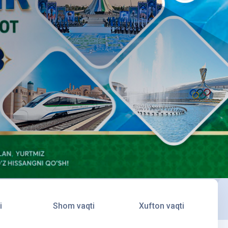
i
Shom vaqti
Xufton vaqti