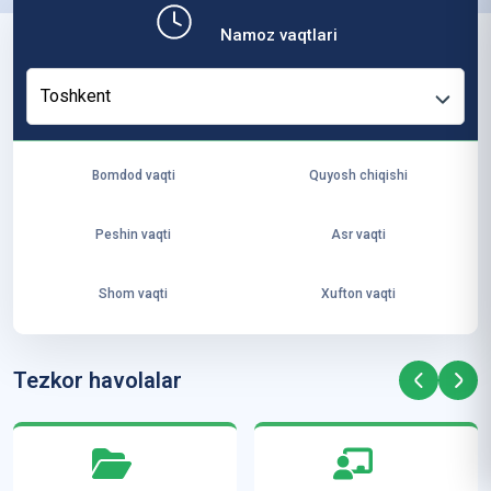
b,
Namoz vaqtlari
ya
ng
Toshkent
i
ha
yo
Bomdod vaqti
Quyosh chiqishi
t
va
Peshin vaqti
Asr vaqti
ke
laj
Shom vaqti
Xufton vaqti
ak
ya
ra
Tezkor havolalar
ta
mi
z”