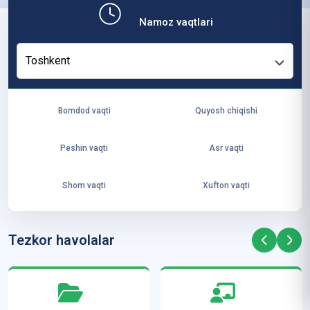
b,
Namoz vaqtlari
ya
ng
Toshkent
i
ha
yo
Bomdod vaqti
Quyosh chiqishi
t
va
Peshin vaqti
Asr vaqti
ke
laj
Shom vaqti
Xufton vaqti
ak
ya
ra
Tezkor havolalar
ta
mi
z”