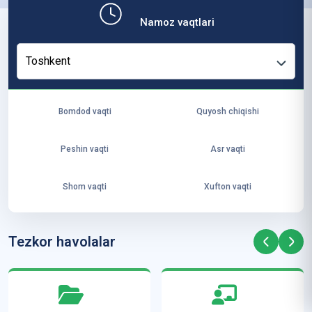
b,
Namoz vaqtlari
ya
ng
Toshkent
i
ha
yo
Bomdod vaqti
Quyosh chiqishi
t
va
Peshin vaqti
Asr vaqti
ke
laj
Shom vaqti
Xufton vaqti
ak
ya
ra
Tezkor havolalar
ta
mi
z”