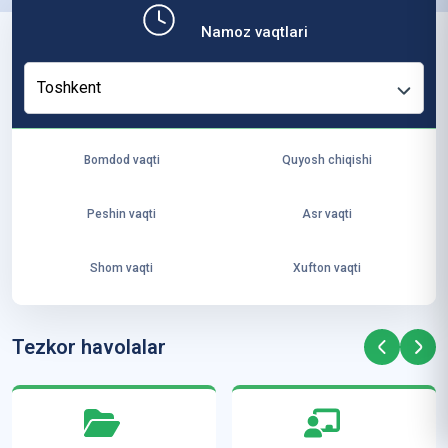
b,
Namoz vaqtlari
ya
ng
Toshkent
i
ha
yo
Bomdod vaqti
Quyosh chiqishi
t
va
Peshin vaqti
Asr vaqti
ke
laj
Shom vaqti
Xufton vaqti
ak
ya
ra
Tezkor havolalar
ta
mi
z”