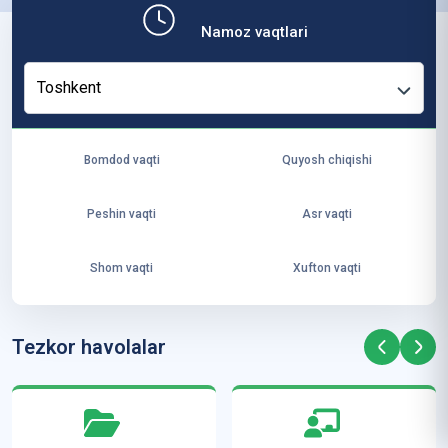
b,
Namoz vaqtlari
ya
ng
Toshkent
i
ha
yo
Bomdod vaqti
Quyosh chiqishi
t
va
Peshin vaqti
Asr vaqti
ke
laj
Shom vaqti
Xufton vaqti
ak
ya
ra
Tezkor havolalar
ta
mi
z”