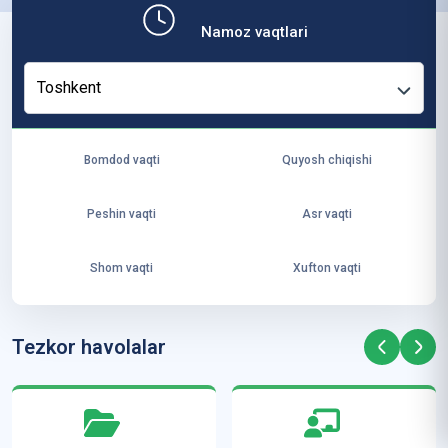
b,
Namoz vaqtlari
ya
ng
Toshkent
i
ha
yo
Bomdod vaqti
Quyosh chiqishi
t
va
Peshin vaqti
Asr vaqti
ke
laj
Shom vaqti
Xufton vaqti
ak
ya
ra
Tezkor havolalar
ta
mi
z”