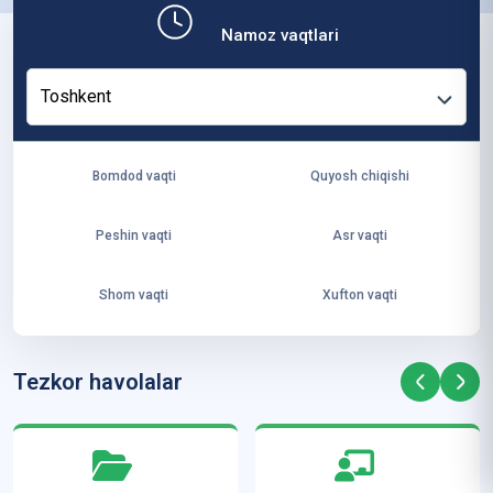
b,
Namoz vaqtlari
ya
ng
Toshkent
i
ha
yo
Bomdod vaqti
Quyosh chiqishi
t
va
Peshin vaqti
Asr vaqti
ke
laj
Shom vaqti
Xufton vaqti
ak
ya
ra
Tezkor havolalar
ta
mi
z”