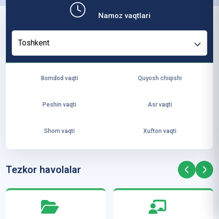
b,
Namoz vaqtlari
ya
ng
Toshkent
i
ha
yo
Bomdod vaqti
Quyosh chiqishi
t
va
Peshin vaqti
Asr vaqti
ke
laj
Shom vaqti
Xufton vaqti
ak
ya
ra
Tezkor havolalar
ta
mi
z”