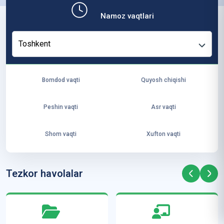
b,
Namoz vaqtlari
ya
ng
Toshkent
i
ha
yo
Bomdod vaqti
Quyosh chiqishi
t
va
Peshin vaqti
Asr vaqti
ke
laj
Shom vaqti
Xufton vaqti
ak
ya
ra
Tezkor havolalar
ta
mi
z”