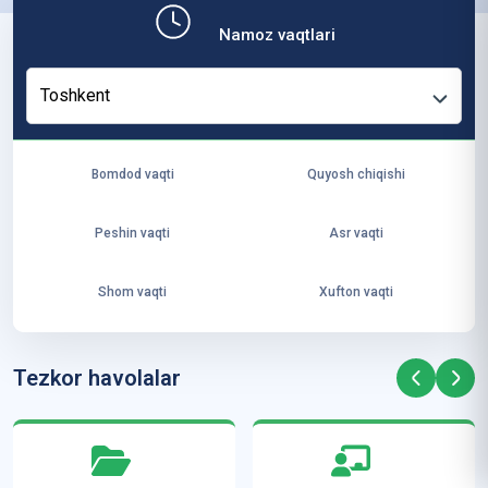
b,
Namoz vaqtlari
ya
ng
Toshkent
i
ha
yo
Bomdod vaqti
Quyosh chiqishi
t
va
Peshin vaqti
Asr vaqti
ke
laj
Shom vaqti
Xufton vaqti
ak
ya
ra
Tezkor havolalar
ta
mi
z”