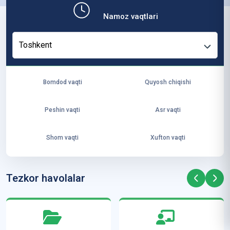
b,
Namoz vaqtlari
ya
ng
Toshkent
i
ha
yo
Bomdod vaqti
Quyosh chiqishi
t
va
Peshin vaqti
Asr vaqti
ke
laj
Shom vaqti
Xufton vaqti
ak
ya
ra
Tezkor havolalar
ta
mi
z”