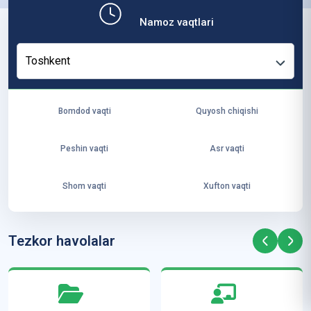
b,
Namoz vaqtlari
ya
ng
Toshkent
i
ha
yo
Bomdod vaqti
Quyosh chiqishi
t
va
Peshin vaqti
Asr vaqti
ke
laj
Shom vaqti
Xufton vaqti
ak
ya
ra
Tezkor havolalar
ta
mi
z”