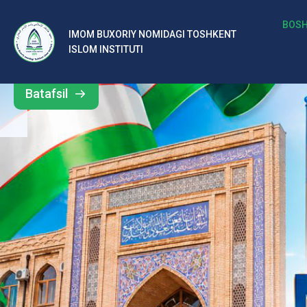
b
BOSH
IMOM BUXORIY NOMIDAGI TOSHKENT
Barcha
ISLOM INSTITUTI
al
yangiliklar
ar
Batafsil
o‘
rt
a
si
d