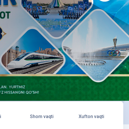
i
Shom vaqti
Xufton vaqti