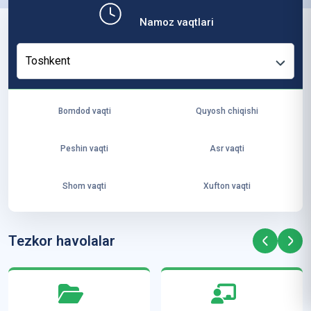
b,
Namoz vaqtlari
ya
ng
Toshkent
i
ha
yo
Bomdod vaqti
Quyosh chiqishi
t
va
Peshin vaqti
Asr vaqti
ke
laj
Shom vaqti
Xufton vaqti
ak
ya
ra
Tezkor havolalar
ta
mi
z”