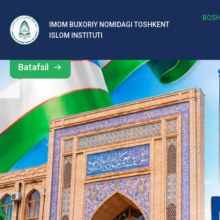
b
BOSH
IMOM BUXORIY NOMIDAGI TOSHKENT
Barcha
ISLOM INSTITUTI
al
yangiliklar
ar
Batafsil
o‘
rt
a
si
d