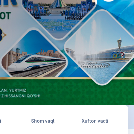
i
Shom vaqti
Xufton vaqti