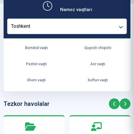
b,
Namoz vaqtlari
ya
ng
Toshkent
i
ha
yo
Bomdod vaqti
Quyosh chiqishi
t
va
Peshin vaqti
Asr vaqti
ke
laj
Shom vaqti
Xufton vaqti
ak
ya
ra
Tezkor havolalar
ta
mi
z”