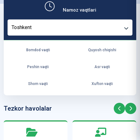
b,
Namoz vaqtlari
ya
ng
Toshkent
i
ha
yo
Bomdod vaqti
Quyosh chiqishi
t
va
Peshin vaqti
Asr vaqti
ke
laj
Shom vaqti
Xufton vaqti
ak
ya
ra
Tezkor havolalar
ta
mi
z”