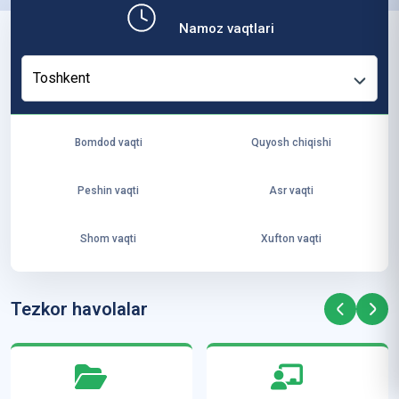
b,
Namoz vaqtlari
ya
ng
Toshkent
i
ha
yo
Bomdod vaqti
Quyosh chiqishi
t
va
Peshin vaqti
Asr vaqti
ke
laj
Shom vaqti
Xufton vaqti
ak
ya
ra
Tezkor havolalar
ta
mi
z”