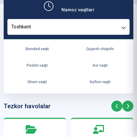
b,
Namoz vaqtlari
ya
ng
Toshkent
i
ha
yo
Bomdod vaqti
Quyosh chiqishi
t
va
Peshin vaqti
Asr vaqti
ke
laj
Shom vaqti
Xufton vaqti
ak
ya
ra
Tezkor havolalar
ta
mi
z”