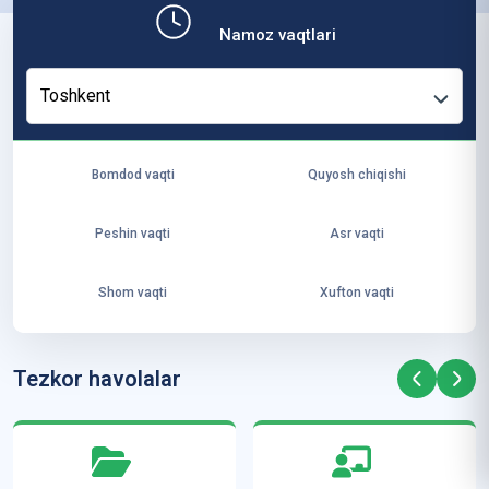
b,
Namoz vaqtlari
ya
ng
Toshkent
i
ha
yo
Bomdod vaqti
Quyosh chiqishi
t
va
Peshin vaqti
Asr vaqti
ke
laj
Shom vaqti
Xufton vaqti
ak
ya
ra
Tezkor havolalar
ta
mi
z”