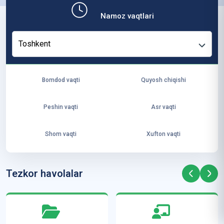
b,
Namoz vaqtlari
ya
ng
Toshkent
i
ha
yo
Bomdod vaqti
Quyosh chiqishi
t
va
Peshin vaqti
Asr vaqti
ke
laj
Shom vaqti
Xufton vaqti
ak
ya
ra
Tezkor havolalar
ta
mi
z”