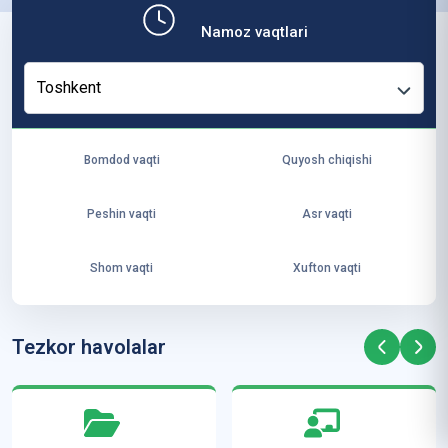
b,
Namoz vaqtlari
ya
ng
Toshkent
i
ha
yo
Bomdod vaqti
Quyosh chiqishi
t
va
Peshin vaqti
Asr vaqti
ke
laj
Shom vaqti
Xufton vaqti
ak
ya
ra
Tezkor havolalar
ta
mi
z”