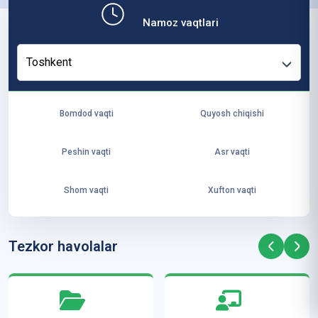
b,
Namoz vaqtlari
ya
ng
Toshkent
i
ha
yo
Bomdod vaqti
Quyosh chiqishi
t
va
Peshin vaqti
Asr vaqti
ke
laj
Shom vaqti
Xufton vaqti
ak
ya
ra
Tezkor havolalar
ta
mi
z”