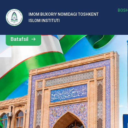
b
BOSH
IMOM BUXORIY NOMIDAGI TOSHKENT
Barcha
ISLOM INSTITUTI
al
yangiliklar
ar
Batafsil
o‘
rt
a
si
d