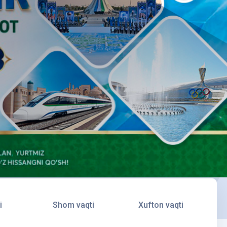
i
Shom vaqti
Xufton vaqti