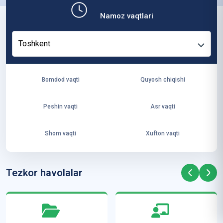
b,
Namoz vaqtlari
ya
ng
Toshkent
i
ha
yo
Bomdod vaqti
Quyosh chiqishi
t
va
Peshin vaqti
Asr vaqti
ke
laj
Shom vaqti
Xufton vaqti
ak
ya
ra
Tezkor havolalar
ta
mi
z”