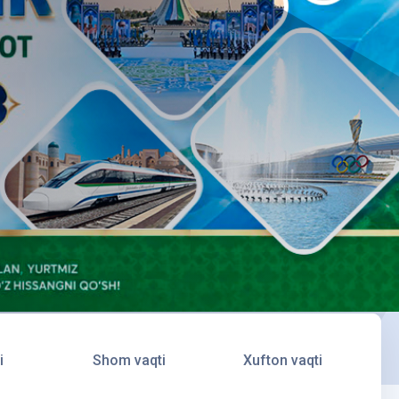
i
Shom vaqti
Xufton vaqti