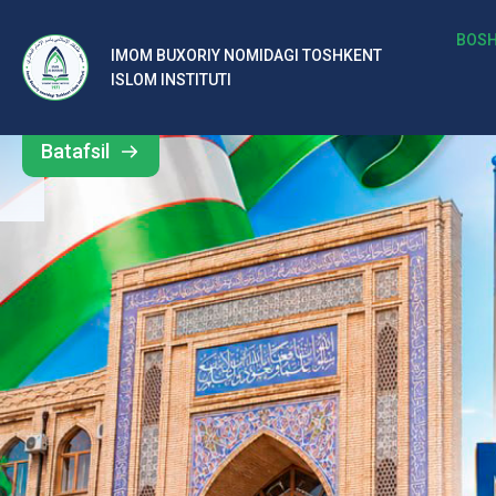
b
BOSH
IMOM BUXORIY NOMIDAGI TOSHKENT
Barcha
ISLOM INSTITUTI
al
yangiliklar
ar
Batafsil
o‘
rt
a
si
d