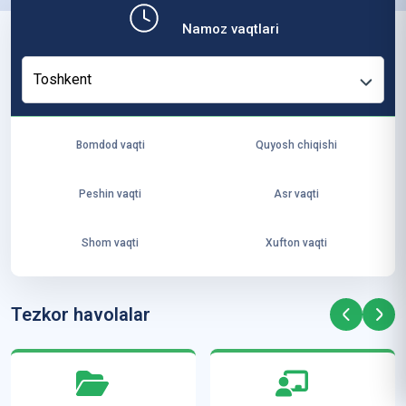
b,
Namoz vaqtlari
ya
ng
Toshkent
i
ha
yo
Bomdod vaqti
Quyosh chiqishi
t
va
Peshin vaqti
Asr vaqti
ke
laj
Shom vaqti
Xufton vaqti
ak
ya
ra
Tezkor havolalar
ta
mi
z”