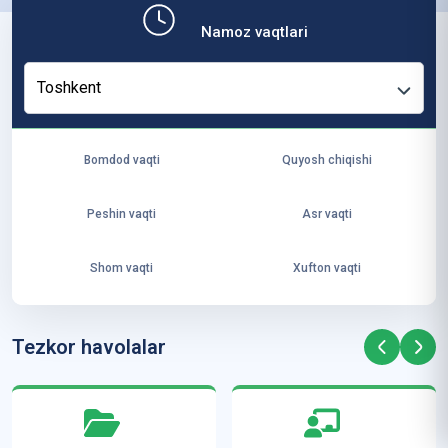
b,
Namoz vaqtlari
ya
ng
Toshkent
i
ha
yo
Bomdod vaqti
Quyosh chiqishi
t
va
Peshin vaqti
Asr vaqti
ke
laj
Shom vaqti
Xufton vaqti
ak
ya
ra
Tezkor havolalar
ta
mi
z”