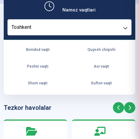
b,
Namoz vaqtlari
ya
ng
Toshkent
i
ha
yo
Bomdod vaqti
Quyosh chiqishi
t
va
Peshin vaqti
Asr vaqti
ke
laj
Shom vaqti
Xufton vaqti
ak
ya
ra
Tezkor havolalar
ta
mi
z”