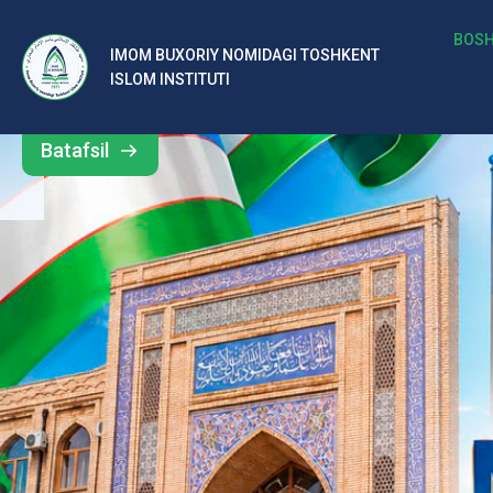
b
BOSH
IMOM BUXORIY NOMIDAGI TOSHKENT
Barcha
ISLOM INSTITUTI
al
yangiliklar
ar
Batafsil
o‘
rt
a
si
d