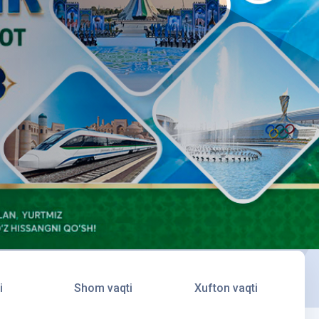
i
Shom vaqti
Xufton vaqti