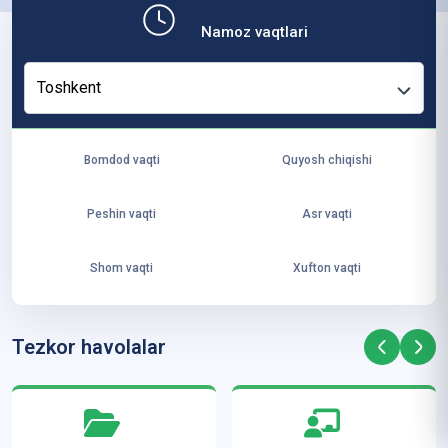
b,
Namoz vaqtlari
ya
ng
Toshkent
i
ha
yo
Bomdod vaqti
Quyosh chiqishi
t
va
Peshin vaqti
Asr vaqti
ke
laj
Shom vaqti
Xufton vaqti
ak
ya
ra
Tezkor havolalar
ta
mi
z”