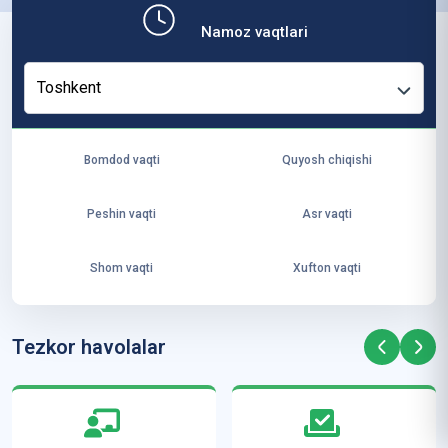
ит
Namoz vaqtlari
ут
и
Toshkent
ус
то
зл
Bomdod vaqti
Quyosh chiqishi
ар
и
Peshin vaqti
Asr vaqti
А
л-
Shom vaqti
Xufton vaqti
Аз
ҳа
рд
Tezkor havolalar
а
м
ал