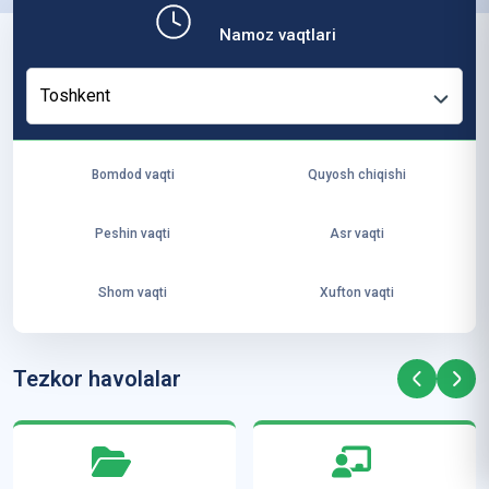
b,
Namoz vaqtlari
ya
ng
Toshkent
i
ha
yo
Bomdod vaqti
Quyosh chiqishi
t
va
Peshin vaqti
Asr vaqti
ke
laj
Shom vaqti
Xufton vaqti
ak
ya
ra
Tezkor havolalar
ta
mi
z”