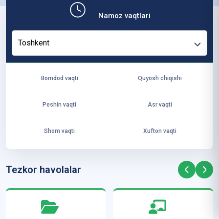
b,
Namoz vaqtlari
ya
ng
Toshkent
i
ha
yo
Bomdod vaqti
Quyosh chiqishi
t
va
Peshin vaqti
Asr vaqti
ke
laj
Shom vaqti
Xufton vaqti
ak
ya
ra
Tezkor havolalar
ta
mi
z”