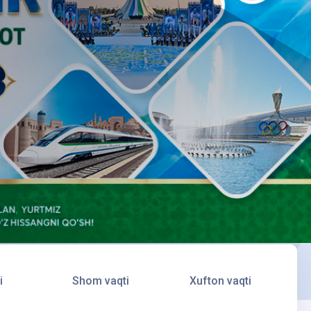
i
Shom vaqti
Xufton vaqti