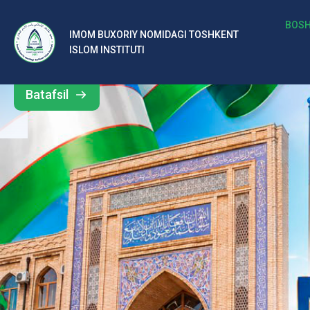
b
BOSH
IMOM BUXORIY NOMIDAGI TOSHKENT
Barcha
ISLOM INSTITUTI
al
yangiliklar
ar
Batafsil
o‘
rt
a
si
d