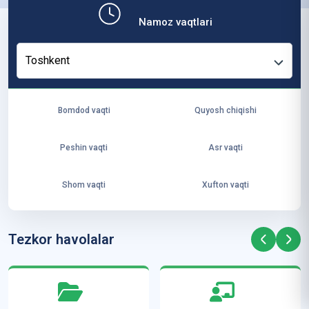
b,
Namoz vaqtlari
ya
ng
Toshkent
i
ha
yo
Bomdod vaqti
Quyosh chiqishi
t
va
Peshin vaqti
Asr vaqti
ke
laj
Shom vaqti
Xufton vaqti
ak
ya
ra
Tezkor havolalar
ta
mi
z”