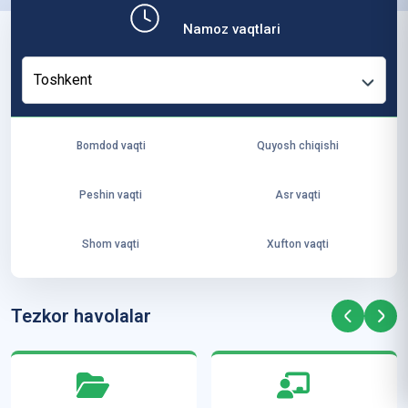
b,
Namoz vaqtlari
ya
ng
Toshkent
i
ha
yo
Bomdod vaqti
Quyosh chiqishi
t
va
Peshin vaqti
Asr vaqti
ke
laj
Shom vaqti
Xufton vaqti
ak
ya
ra
Tezkor havolalar
ta
mi
z”